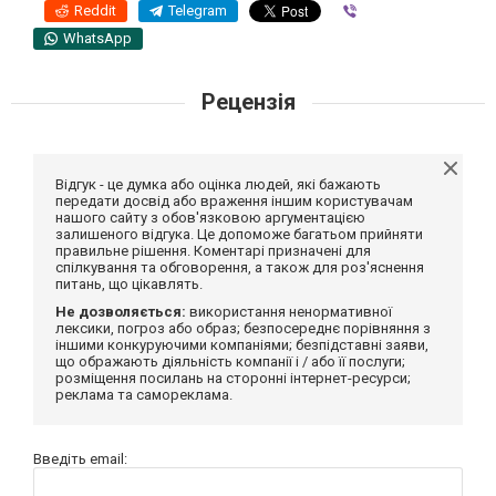
Reddit
Telegram
Viber
WhatsApp
Рецензія
Відгук - це думка або оцінка людей, які бажають
передати досвід або враження іншим користувачам
нашого сайту з обов'язковою аргументацією
залишеного відгука. Це допоможе багатьом прийняти
правильне рішення. Коментарі призначені для
спілкування та обговорення, а також для роз'яснення
питань, що цікавлять.
Не дозволяється:
використання ненормативної
лексики, погроз або образ; безпосереднє порівняння з
іншими конкуруючими компаніями; безпідставні заяви,
що ображають діяльність компанії і / або її послуги;
розміщення посилань на сторонні інтернет-ресурси;
реклама та самореклама.
Введіть email: