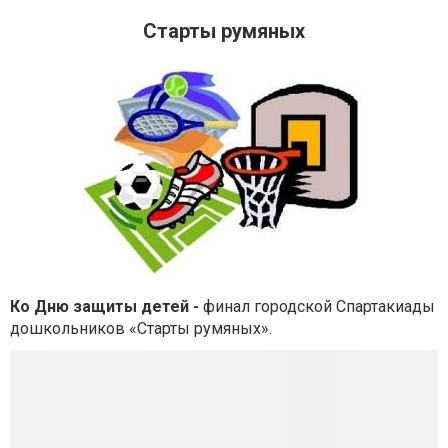
Старты румяных
Ко Дню защиты детей -
финал городской Спартакиады
дошкольников «Старты румяных».