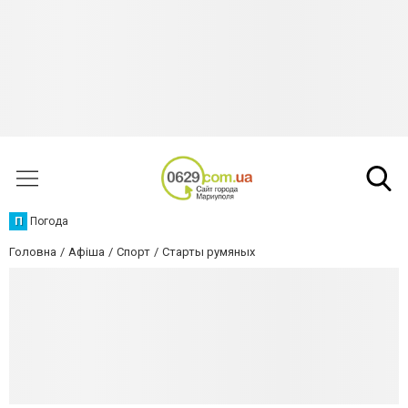
П
Погода
Головна
Афіша
Спорт
Старты румяных