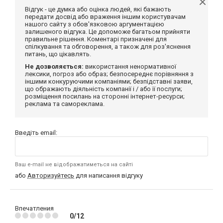
Відгук - це думка або оцінка людей, які бажають
передати досвід або враження іншим користувачам
нашого сайту з обов'язковою аргументацією
залишеного відгука. Це допоможе багатьом прийняти
правильне рішення. Коментарі призначені для
спілкування та обговорення, а також для роз'яснення
питань, що цікавлять.
Не дозволяється:
використання ненормативної
лексики, погроз або образ; безпосереднє порівняння з
іншими конкуруючими компаніями; безпідставні заяви,
що ображають діяльність компанії і / або її послуги;
розміщення посилань на сторонні інтернет-ресурси;
реклама та самореклама.
Введіть email:
Ваш e-mail не відображатиметься на сайті
або
Авторизуйтесь
для написання відгуку
Впечатления
0/12