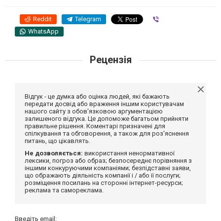
Reddit
Telegram
Viber
WhatsApp
Рецензія
Відгук - це думка або оцінка людей, які бажають
передати досвід або враження іншим користувачам
нашого сайту з обов'язковою аргументацією
залишеного відгука. Це допоможе багатьом прийняти
правильне рішення. Коментарі призначені для
спілкування та обговорення, а також для роз'яснення
питань, що цікавлять.
Не дозволяється:
використання ненормативної
лексики, погроз або образ; безпосереднє порівняння з
іншими конкуруючими компаніями; безпідставні заяви,
що ображають діяльність компанії і / або її послуги;
розміщення посилань на сторонні інтернет-ресурси;
реклама та самореклама.
Введіть email: