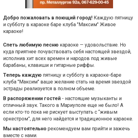
Добро пожаловать в поющий город!
Каждую пятницу
и субботу в караоке баре клуба "Максим" Живое
караоке!
Спеть любимую песню
караоке — удовольствие. Но
куда приятнее почувствовать себя настоящей звездой,
исполнив хит всех времен и народов под живые
барабаны, клавиши и гитарные риффы.
Теперь каждую
пятницу и субботу в караоке-баре
клуба "Максим" ваше желание стать на время звездой
эстрады реализуется в полном объеме.
В распоряжении гостей
- настоящие музыканты и
отличный звук. Такого в Мариуполе еще не было! А
если кто-то пока не рискует выступать с “живым
оркестром”, для него найдется и традиционное караоке.
Мы настоятельно
рекомендуем вам прийти и зажечь
вместе с нами.