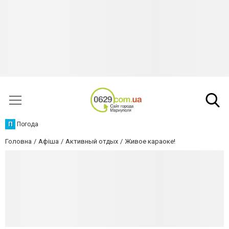
П
Погода
Головна
Афіша
Активный отдых
Живое караоке!