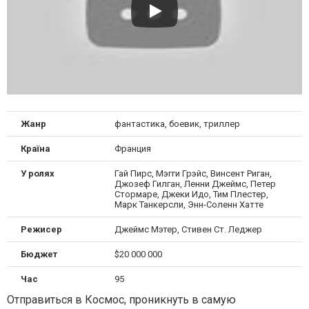
Жанр
фантастика, боевик, триллер
Країна
Франция
У ролях
Гай Пирс, Мэгги Грэйс, Винсент Риган,
Джозеф Гилган, Ленни Джеймс, Петер
Стормаре, Джеки Идо, Тим Плестер,
Марк Танкерсли, Энн-Соленн Хатте
Режисер
Джеймс Мэтер, Стивен Ст. Леджер
Бюджет
$20 000 000
Час
95
Отправиться в Космос, проникнуть в самую