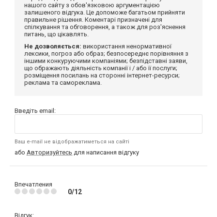
нашого сайту з обов'язковою аргументацією
залишеного відгука. Це допоможе багатьом прийняти
правильне рішення. Коментарі призначені для
спілкування та обговорення, а також для роз'яснення
питань, що цікавлять.
Не дозволяється:
використання ненормативної
лексики, погроз або образ; безпосереднє порівняння з
іншими конкуруючими компаніями; безпідставні заяви,
що ображають діяльність компанії і / або її послуги;
розміщення посилань на сторонні інтернет-ресурси;
реклама та самореклама.
Введіть email:
Ваш e-mail не відображатиметься на сайті
або
Авторизуйтесь
для написання відгуку
Впечатления
0/12
Відгук: