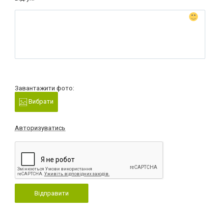
Завантажити фото:
Вибрати
Авторизуватись
Відправити