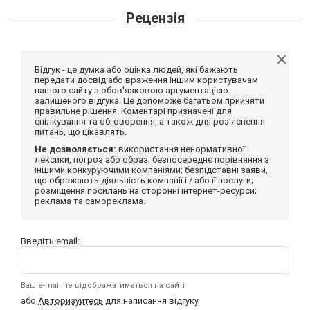
Рецензія
Відгук - це думка або оцінка людей, які бажають
передати досвід або враження іншим користувачам
нашого сайту з обов'язковою аргументацією
залишеного відгука. Це допоможе багатьом прийняти
правильне рішення. Коментарі призначені для
спілкування та обговорення, а також для роз'яснення
питань, що цікавлять.
Не дозволяється:
використання ненормативної
лексики, погроз або образ; безпосереднє порівняння з
іншими конкуруючими компаніями; безпідставні заяви,
що ображають діяльність компанії і / або її послуги;
розміщення посилань на сторонні інтернет-ресурси;
реклама та самореклама.
Введіть email:
Ваш e-mail не відображатиметься на сайті
або
Авторизуйтесь
для написання відгуку