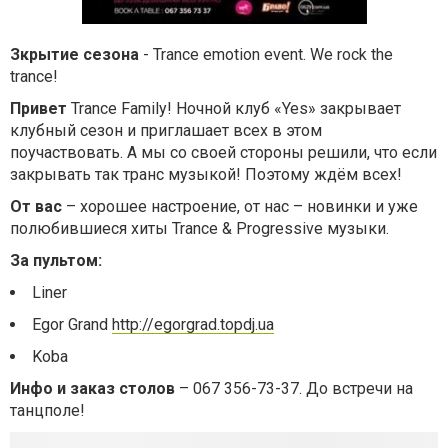
Зкрытие сезона
- Trance emotion event. We rock the
trance!
Привет
Trance Family! Ночной клуб «Yes» закрывает
клубный сезон и приглашает всех в этом
поучаствовать. А мы со своей стороны решили, что если
закрывать так транс музыкой! Поэтому ждём всех!
От вас
– хорошее настроение, от нас – новинки и уже
полюбившиеся хиты Trance & Progressive музыки.
За пультом:
Liner
Egor Grand
http://egorgrad.topdj.ua
Koba
Инфо и заказ столов
– 067 356-73-37. До встречи на
танцполе!