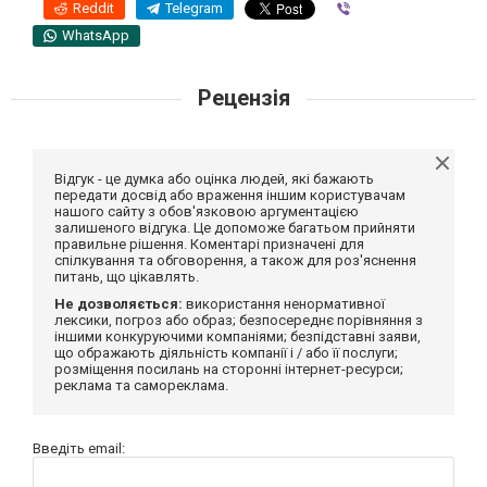
Reddit
Telegram
Viber
WhatsApp
Рецензія
Відгук - це думка або оцінка людей, які бажають
передати досвід або враження іншим користувачам
нашого сайту з обов'язковою аргументацією
залишеного відгука. Це допоможе багатьом прийняти
правильне рішення. Коментарі призначені для
спілкування та обговорення, а також для роз'яснення
питань, що цікавлять.
Не дозволяється:
використання ненормативної
лексики, погроз або образ; безпосереднє порівняння з
іншими конкуруючими компаніями; безпідставні заяви,
що ображають діяльність компанії і / або її послуги;
розміщення посилань на сторонні інтернет-ресурси;
реклама та самореклама.
Введіть email: