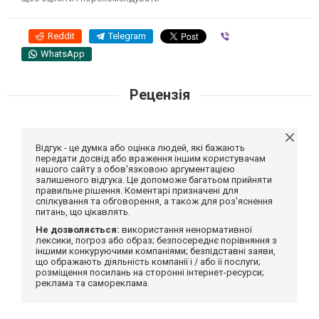
Reddit
Telegram
Viber
WhatsApp
Рецензія
Відгук - це думка або оцінка людей, які бажають
передати досвід або враження іншим користувачам
нашого сайту з обов'язковою аргументацією
залишеного відгука. Це допоможе багатьом прийняти
правильне рішення. Коментарі призначені для
спілкування та обговорення, а також для роз'яснення
питань, що цікавлять.
Не дозволяється:
використання ненормативної
лексики, погроз або образ; безпосереднє порівняння з
іншими конкуруючими компаніями; безпідставні заяви,
що ображають діяльність компанії і / або її послуги;
розміщення посилань на сторонні інтернет-ресурси;
реклама та самореклама.