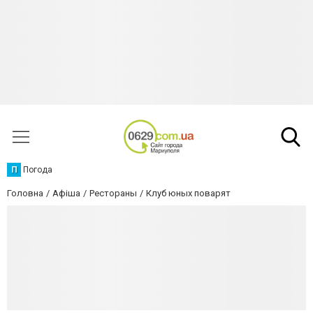
П
Погода
Головна
Афіша
Рестораны
Клуб юных поварят