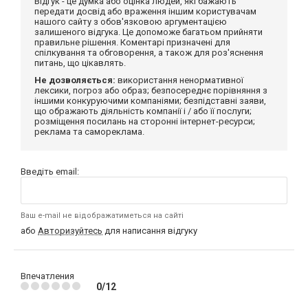
Відгук - це думка або оцінка людей, які бажають
передати досвід або враження іншим користувачам
нашого сайту з обов'язковою аргументацією
залишеного відгука. Це допоможе багатьом прийняти
правильне рішення. Коментарі призначені для
спілкування та обговорення, а також для роз'яснення
питань, що цікавлять.
Не дозволяється:
використання ненормативної
лексики, погроз або образ; безпосереднє порівняння з
іншими конкуруючими компаніями; безпідставні заяви,
що ображають діяльність компанії і / або її послуги;
розміщення посилань на сторонні інтернет-ресурси;
реклама та самореклама.
Введіть email:
Ваш e-mail не відображатиметься на сайті
або
Авторизуйтесь
для написання відгуку
Впечатления
0/12