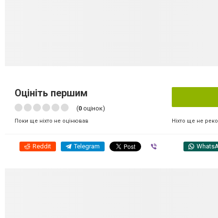
Оцініть першим
(
0
оцінок)
Ніхто ще не рек
Поки ще ніхто не оцінював
Reddit
Telegram
Viber
Whats