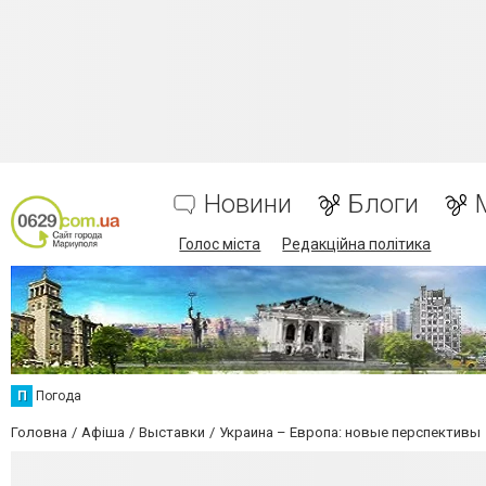
Новини
Блоги
Голос міста
Редакційна політика
П
Погода
Головна
Афіша
Выставки
Украина – Европа: новые перспективы