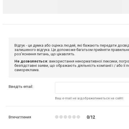
Відгук - це думка або оцінка людей, які бажають передати дос
залишеного відгука. Це допоможе багатьом прийняти правильне 
роз'яснення питань, що цікавлять.
Не дозволяється:
використання ненормативної лексики, погро
безпідставні заяви, що ображають діяльність компанії і / або її
самореклама.
Введіть email:
Ваш e-mail не відображатиметься на сайті
Впечатления
0/12