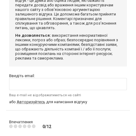
Відгук - це думка або оцінка людей, які бажають
передати досвід або враження іншим користувачам
нашого сайту з обов'язковою аргументацією
залишеного відгука. Це допоможе багатьом прийняти
правильне рішення. Коментарі призначені для
спілкування та обговорення, а також для роз'яснення
питань, що цікавлять.
Не дозволяється:
використання ненормативної
лексики, погроз або образ; безпосереднє порівняння з
іншими конкуруючими компаніями; безпідставні заяви,
що ображають діяльність компанії і / або її послуги;
розміщення посилань на сторонні інтернет-ресурси;
реклама та самореклама.
Введіть email:
Ваш e-mail не відображатиметься на сайті
або
Авторизуйтесь
для написання відгуку
Впечатления
0/12