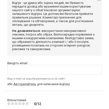
Відгук - це думка або оцінка людей, які бажають
передати досвід або враження іншим користувачам
нашого сайту з обов'язковою аргументацією
залишеного відгука. Це допоможе багатьом прийняти
правильне рішення. Коментарі призначені для
спілкування та обговорення, а також для роз'яснення
питань, що цікавлять.
Не дозволяється:
використання ненормативної
лексики, погроз або образ; безпосереднє порівняння з
іншими конкуруючими компаніями; безпідставні заяви,
що ображають діяльність компанії і / або її послуги;
розміщення посилань на сторонні інтернет-ресурси;
реклама та самореклама.
Введіть email:
Ваш e-mail не відображатиметься на сайті
або
Авторизуйтесь
для написання відгуку
Впечатления
0/12