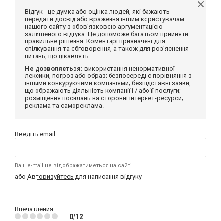
Відгук - це думка або оцінка людей, які бажають
передати досвід або враження іншим користувачам
нашого сайту з обов'язковою аргументацією
залишеного відгука. Це допоможе багатьом прийняти
правильне рішення. Коментарі призначені для
спілкування та обговорення, а також для роз'яснення
питань, що цікавлять.
Не дозволяється:
використання ненормативної
лексики, погроз або образ; безпосереднє порівняння з
іншими конкуруючими компаніями; безпідставні заяви,
що ображають діяльність компанії і / або її послуги;
розміщення посилань на сторонні інтернет-ресурси;
реклама та самореклама.
Введіть email:
Ваш e-mail не відображатиметься на сайті
або
Авторизуйтесь
для написання відгуку
Впечатления
0/12