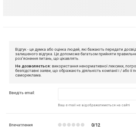
Відгук - це думка або оцінка людей, які бажають передати дос
залишеного відгука. Це допоможе багатьом прийняти правильне 
роз'яснення питань, що цікавлять.
Не дозволяється:
використання ненормативної лексики, погро
безпідставні заяви, що ображають діяльність компанії і / або її
самореклама.
Введіть email:
Ваш e-mail не відображатиметься на сайті
Впечатления
0/12