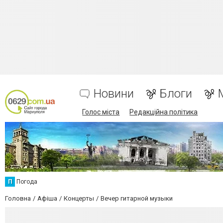
Новини
Блоги
Голос міста
Редакційна політика
П
Погода
Головна
Афіша
Концерты
Вечер гитарной музыки