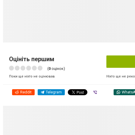
Оцініть першим
(
0
оцінок)
Ніхто ще не рек
Поки ще ніхто не оцінював
Reddit
Telegram
Viber
Whats