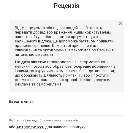
Рецензія
Відгук - це думка або оцінка людей, які бажають
передати досвід або враження іншим користувачам
нашого сайту з обов'язковою аргументацією
залишеного відгука. Це допоможе багатьом прийняти
правильне рішення. Коментарі призначені для
спілкування та обговорення, а також для роз'яснення
питань, що цікавлять.
Не дозволяється:
використання ненормативної
лексики, погроз або образ; безпосереднє порівняння з
іншими конкуруючими компаніями; безпідставні заяви,
що ображають діяльність компанії і / або її послуги;
розміщення посилань на сторонні інтернет-ресурси;
реклама та самореклама.
Введіть email:
Ваш e-mail не відображатиметься на сайті
або
Авторизуйтесь
для написання відгуку