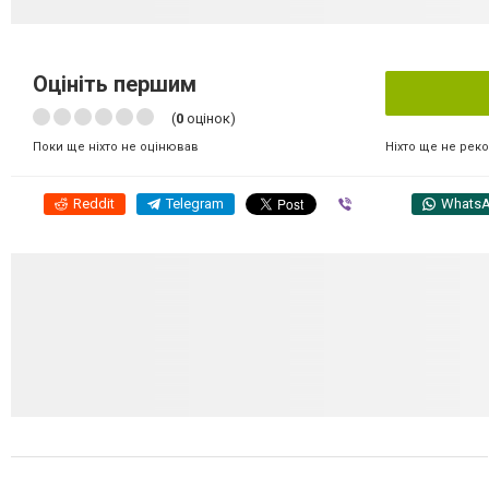
Оцініть першим
(
0
оцінок)
Ніхто ще не рек
Поки ще ніхто не оцінював
Reddit
Telegram
Viber
Whats