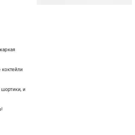
 жаркая
 коктейли
 шортики, и
р!