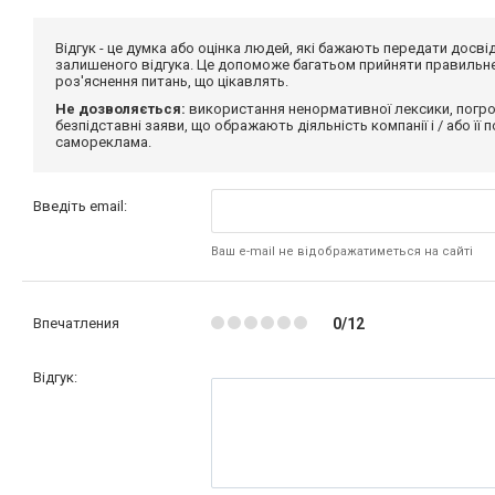
Відгук - це думка або оцінка людей, які бажають передати дос
залишеного відгука. Це допоможе багатьом прийняти правильне 
роз'яснення питань, що цікавлять.
Не дозволяється:
використання ненормативної лексики, погро
безпідставні заяви, що ображають діяльність компанії і / або її
самореклама.
Введіть email:
Ваш e-mail не відображатиметься на сайті
Впечатления
0/12
Відгук: