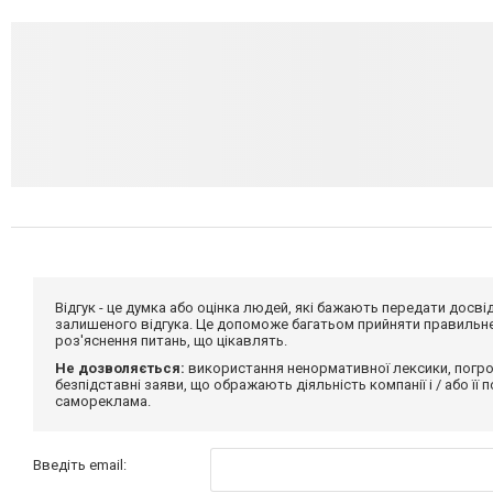
Відгук - це думка або оцінка людей, які бажають передати дос
залишеного відгука. Це допоможе багатьом прийняти правильне 
роз'яснення питань, що цікавлять.
Не дозволяється:
використання ненормативної лексики, погро
безпідставні заяви, що ображають діяльність компанії і / або її
самореклама.
Введіть email: