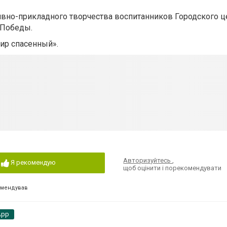
ивно-прикладного творчества воспитанников Городского ц
 Победы.
ир спасенный».
Авторизуйтесь
,
Я рекомендую
щоб оцінити і порекомендувати
омендував
App