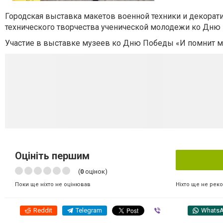
Городская выставка макетов военной техники и декорат
технического творчества ученической молодежи ко Дню
Участие в выставке музеев ко Дню Победы «И помнит м
Оцініть першим
(
0
оцінок)
Ніхто ще не рек
Поки ще ніхто не оцінював
Reddit
Telegram
Viber
Whats