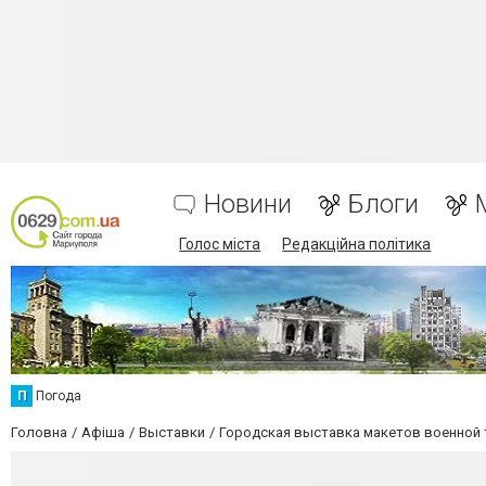
Новини
Блоги
Голос міста
Редакційна політика
П
Погода
Головна
Афіша
Выставки
Городская выставка макетов военной 