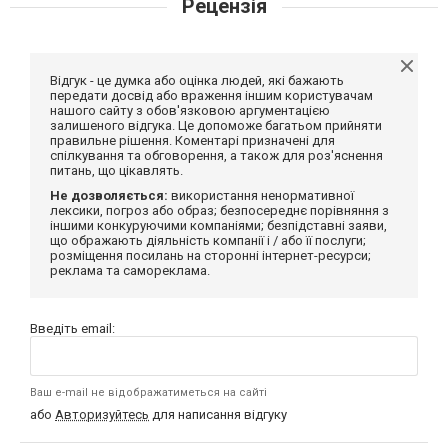
Рецензія
Відгук - це думка або оцінка людей, які бажають
передати досвід або враження іншим користувачам
нашого сайту з обов'язковою аргументацією
залишеного відгука. Це допоможе багатьом прийняти
правильне рішення. Коментарі призначені для
спілкування та обговорення, а також для роз'яснення
питань, що цікавлять.
Не дозволяється:
використання ненормативної
лексики, погроз або образ; безпосереднє порівняння з
іншими конкуруючими компаніями; безпідставні заяви,
що ображають діяльність компанії і / або її послуги;
розміщення посилань на сторонні інтернет-ресурси;
реклама та самореклама.
Введіть email:
Ваш e-mail не відображатиметься на сайті
або
Авторизуйтесь
для написання відгуку