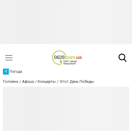
П
Погода
Головна
Афіша
Концерты
Этот День Победы