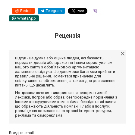
Reddit
Telegram
Viber
WhatsApp
Рецензія
Відгук - це думка або оцінка людей, які бажають
передати досвід або враження іншим користувачам
нашого сайту з обов'язковою аргументацією
залишеного відгука. Це допоможе багатьом прийняти
правильне рішення. Коментарі призначені для
спілкування та обговорення, а також для роз'яснення
питань, що цікавлять.
Не дозволяється:
використання ненормативної
лексики, погроз або образ; безпосереднє порівняння з
іншими конкуруючими компаніями; безпідставні заяви,
що ображають діяльність компанії і / або її послуги;
розміщення посилань на сторонні інтернет-ресурси;
реклама та самореклама.
Введіть email: