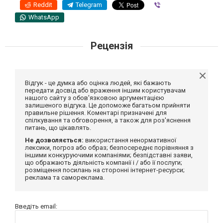
Reddit
Telegram
Viber
WhatsApp
Рецензія
Відгук - це думка або оцінка людей, які бажають
передати досвід або враження іншим користувачам
нашого сайту з обов'язковою аргументацією
залишеного відгука. Це допоможе багатьом прийняти
правильне рішення. Коментарі призначені для
спілкування та обговорення, а також для роз'яснення
питань, що цікавлять.
Не дозволяється:
використання ненормативної
лексики, погроз або образ; безпосереднє порівняння з
іншими конкуруючими компаніями; безпідставні заяви,
що ображають діяльність компанії і / або її послуги;
розміщення посилань на сторонні інтернет-ресурси;
реклама та самореклама.
Введіть email: