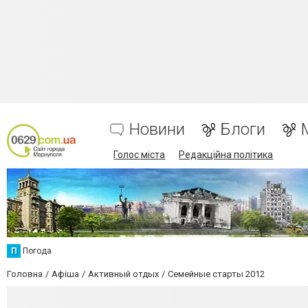
Новини
Блоги
Голос міста
Редакційна політика
П
Погода
Головна
Афіша
Активный отдых
Семейные старты 2012