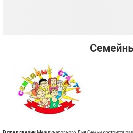
Семейны
В преддверии
Международного Дня Семьи состоится ра