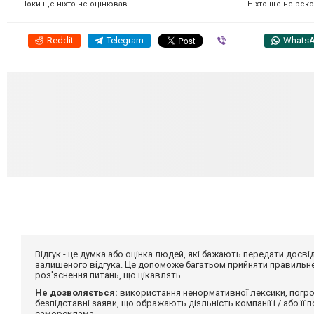
Ніхто ще не рек
Поки ще ніхто не оцінював
Reddit
Telegram
Viber
Whats
Відгук - це думка або оцінка людей, які бажають передати дос
залишеного відгука. Це допоможе багатьом прийняти правильне 
роз'яснення питань, що цікавлять.
Не дозволяється:
використання ненормативної лексики, погро
безпідставні заяви, що ображають діяльність компанії і / або її
самореклама.