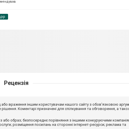
омендував
App
Рецензія
від або враження іншим користувачам нашого сайту з обов'язковою аргу
рішення. Коментарі призначені для спілкування та обговорення, а тако
з або образ; безпосереднє порівняння з іншими конкуруючими компанія
 послуги; розміщення посилань на сторонні інтернет-ресурси; реклама та