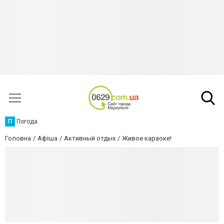
П
Погода
Головна
Афіша
Активный отдых
Живое караоке!