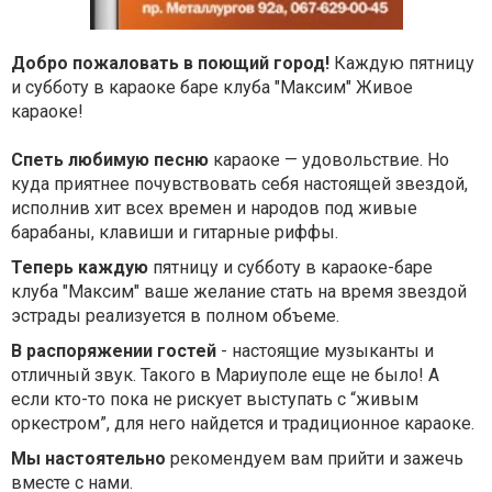
Добро пожаловать в поющий город!
Каждую пятницу
и субботу в караоке баре клуба "Максим" Живое
караоке!
Спеть любимую песню
караоке — удовольствие. Но
куда приятнее почувствовать себя настоящей звездой,
исполнив хит всех времен и народов под живые
барабаны, клавиши и гитарные риффы.
Теперь каждую
пятницу и субботу в караоке-баре
клуба "Максим" ваше желание стать на время звездой
эстрады реализуется в полном объеме.
В распоряжении гостей
- настоящие музыканты и
отличный звук. Такого в Мариуполе еще не было! А
если кто-то пока не рискует выступать с “живым
оркестром”, для него найдется и традиционное караоке.
Мы настоятельно
рекомендуем вам прийти и зажечь
вместе с нами.