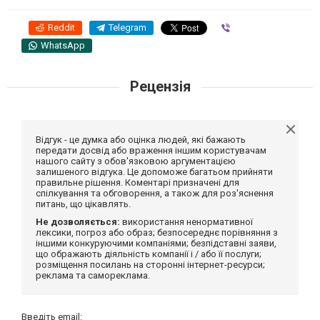
Reddit
Telegram
Viber
WhatsApp
Рецензія
Відгук - це думка або оцінка людей, які бажають
передати досвід або враження іншим користувачам
нашого сайту з обов'язковою аргументацією
залишеного відгука. Це допоможе багатьом прийняти
правильне рішення. Коментарі призначені для
спілкування та обговорення, а також для роз'яснення
питань, що цікавлять.
Не дозволяється:
використання ненормативної
лексики, погроз або образ; безпосереднє порівняння з
іншими конкуруючими компаніями; безпідставні заяви,
що ображають діяльність компанії і / або її послуги;
розміщення посилань на сторонні інтернет-ресурси;
реклама та самореклама.
Введіть email: