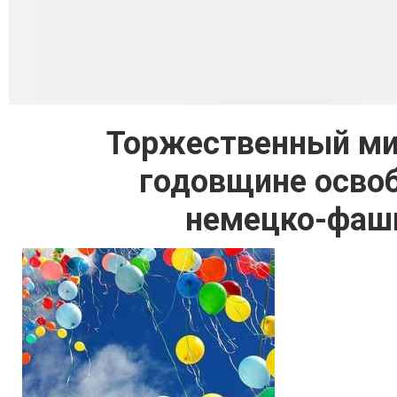
Торжественный ми
годовщине осво
немецко-фаши