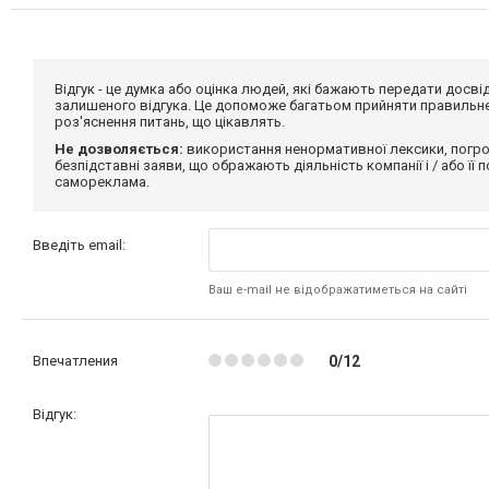
Відгук - це думка або оцінка людей, які бажають передати дос
залишеного відгука. Це допоможе багатьом прийняти правильне 
роз'яснення питань, що цікавлять.
Не дозволяється:
використання ненормативної лексики, погро
безпідставні заяви, що ображають діяльність компанії і / або її
самореклама.
Введіть email:
Ваш e-mail не відображатиметься на сайті
Впечатления
0/12
Відгук: