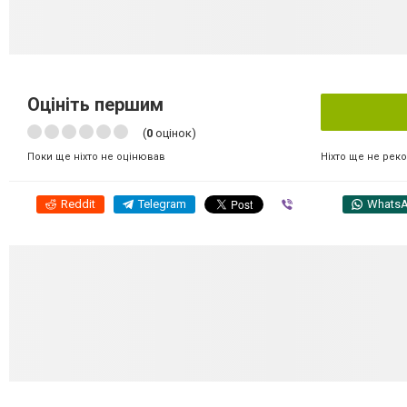
Оцініть першим
(
0
оцінок)
Ніхто ще не рек
Поки ще ніхто не оцінював
Reddit
Telegram
Viber
Whats