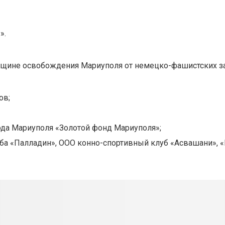
».
вщине освобождения Мариуполя от немецко-фашистских за
ов;
да Мариуполя «Золотой фонд Мариуполя»;
ба «Палладин», ООО конно-спортивный клуб «Асвашани», 