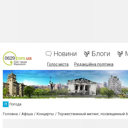
Новини
Блоги
Голос міста
Редакційна політика
П
Погода
Головна
Афіша
Концерты
Торжественный митинг, посвященный 6