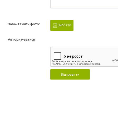
Завантажити фото:
Вибрати
Авторизуватись
Відправити