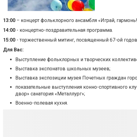
13:00
– концерт фольклорного ансамбля «Играй, гармонь!
14:00
- концертно-поздравительная программа.
15:00
- торжественный митинг, посвященный 67-ой годо
Для Вас:
Выступление фольклорных и творческих коллектив
Выставка экспонатов школьных музеев;
Выставка экспозиции музея Почетных граждан горо
показательные выступления конно-спортивного клу
двор» санатория «Металлург»;
Военно-полевая кухня.