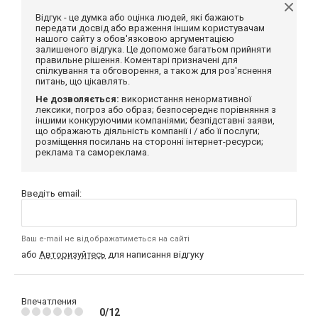
Відгук - це думка або оцінка людей, які бажають
передати досвід або враження іншим користувачам
нашого сайту з обов'язковою аргументацією
залишеного відгука. Це допоможе багатьом прийняти
правильне рішення. Коментарі призначені для
спілкування та обговорення, а також для роз'яснення
питань, що цікавлять.
Не дозволяється:
використання ненормативної
лексики, погроз або образ; безпосереднє порівняння з
іншими конкуруючими компаніями; безпідставні заяви,
що ображають діяльність компанії і / або її послуги;
розміщення посилань на сторонні інтернет-ресурси;
реклама та самореклама.
Введіть email:
Ваш e-mail не відображатиметься на сайті
або
Авторизуйтесь
для написання відгуку
Впечатления
0/12