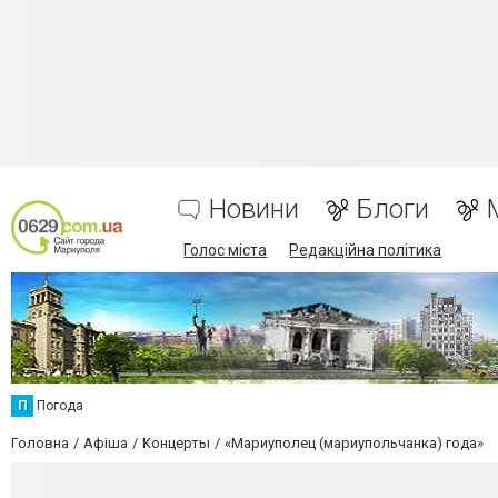
Новини
Блоги
Голос міста
Редакційна політика
П
Погода
Головна
Афіша
Концерты
«Мариуполец (мариупольчанка) года»