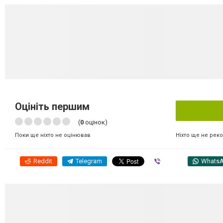
Оцініть першим
(
0
оцінок)
Ніхто ще не рек
Поки ще ніхто не оцінював
Reddit
Telegram
Viber
Whats