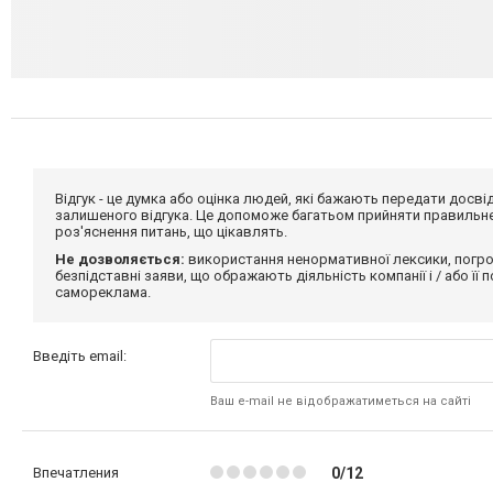
Відгук - це думка або оцінка людей, які бажають передати дос
залишеного відгука. Це допоможе багатьом прийняти правильне 
роз'яснення питань, що цікавлять.
Не дозволяється:
використання ненормативної лексики, погро
безпідставні заяви, що ображають діяльність компанії і / або її
самореклама.
Введіть email:
Ваш e-mail не відображатиметься на сайті
Впечатления
0/12