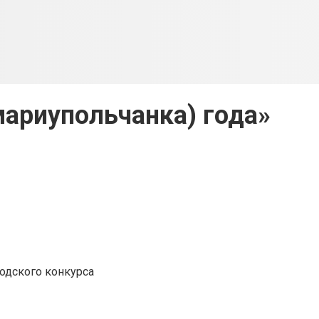
ариупольчанка) года»
одского конкурса