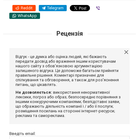
Reddit
Telegram
Viber
WhatsApp
Рецензія
Відгук - це думка або оцінка людей, які бажають
передати досвід або враження іншим користувачам
нашого сайту з обов'язковою аргументацією
залишеного відгука. Це допоможе багатьом прийняти
правильне рішення. Коментарі призначені для
спілкування та обговорення, а також для роз'яснення
питань, що цікавлять.
Не дозволяється:
використання ненормативної
лексики, погроз або образ; безпосереднє порівняння з
іншими конкуруючими компаніями; безпідставні заяви,
що ображають діяльність компанії і / або її послуги;
розміщення посилань на сторонні інтернет-ресурси;
реклама та самореклама.
Введіть email: