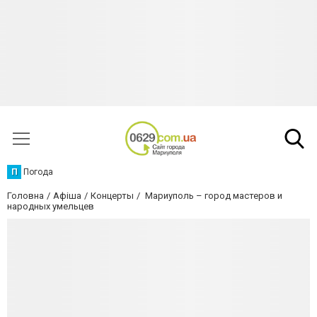
П
Погода
Головна
Афіша
Концерты
Мариуполь – город мастеров и
народных умельцев