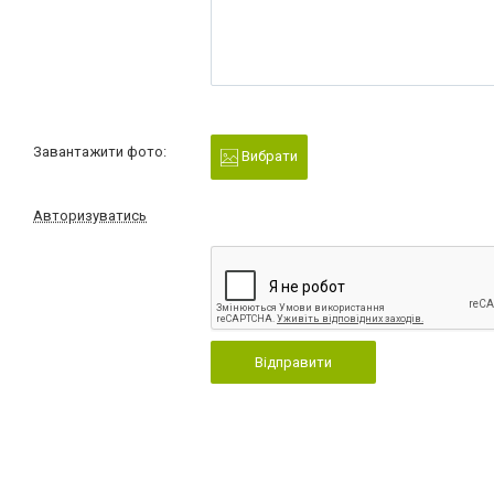
Завантажити фото:
Вибрати
Авторизуватись
Відправити