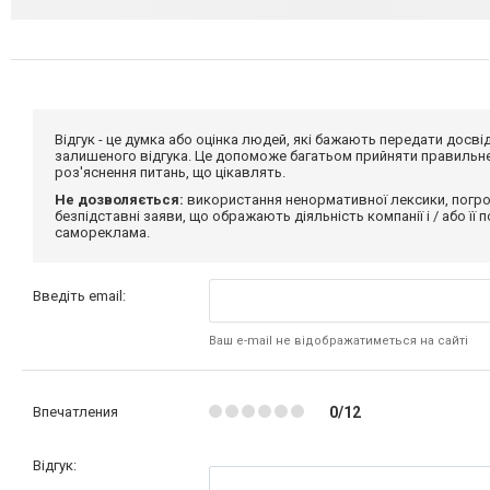
Відгук - це думка або оцінка людей, які бажають передати дос
залишеного відгука. Це допоможе багатьом прийняти правильне 
роз'яснення питань, що цікавлять.
Не дозволяється:
використання ненормативної лексики, погро
безпідставні заяви, що ображають діяльність компанії і / або її
самореклама.
Введіть email:
Ваш e-mail не відображатиметься на сайті
Впечатления
0/12
Відгук: