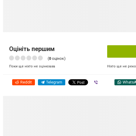
Оцініть першим
(
0
оцінок)
Ніхто ще не рек
Поки ще ніхто не оцінював
Reddit
Telegram
Viber
Whats