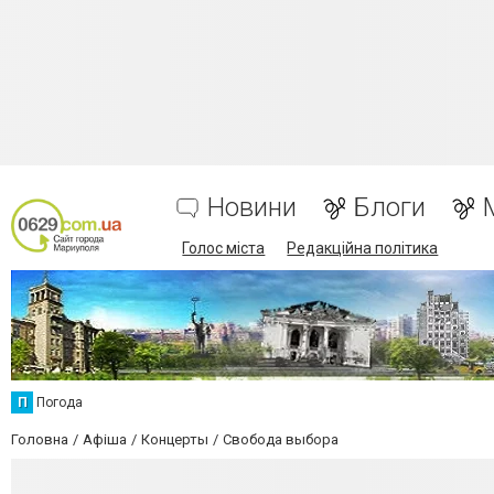
Новини
Блоги
Голос міста
Редакційна політика
П
Погода
Головна
Афіша
Концерты
Свобода выбора