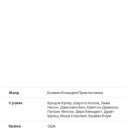
Жанр
Боевик/Комедия/Приключения
У ролях
Брэдли Купер, Шарлто Копли, Лиам
Нисон, Джессика Бил, Куинтон Джексон,
Патрик Уилсон, Дирк Бенедикт, Дуайт
Шульц, Мори Стерлинг, Брайан Блум
Країна
США