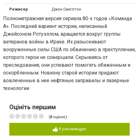
Режисер
Джон Синглтон
Полнометражная версия сериала 80-х годов «Команда
А». Последний вариант истории, написанный
Джейсоном Ротуэллом, вращается вокруг группы
ветеранов войны в Ираке. Их разыскивают
вооруженные силы США по обвинению в преступлении,
которого герои не совершали. Скрываясь от
преследования, они успевают помогать обиженным и
оскорбленным. Новизну старой истории придают
вовлеченные в нее нефтяные заправилы и лазерные
технологии
Оцініть першим
(
0
оцінок)
Я рекомендую