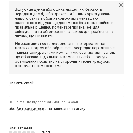
Відгук - це думка або оцінка людей, які бажають
передати досвід або враження іншим користувачам
нашого сайту з обов'язковою аргументацією
залишеного відгука. Це допоможе багатьом прийняти
правильне рішення. Коментарі призначені для
спілкування та обговорення, а також для роз'яснення
питань, що цікавлять.
Не дозволяється:
використання ненормативної
лексики, погроз або образ; безпосереднє порівняння з
іншими конкуруючими компаніями; безпідставні заяви,
що ображають діяльність компанії і / або її послуги;
розміщення посилань на сторонні інтернет-ресурси;
реклама та самореклама.
Введіть email:
Ваш e-mail не відображатиметься на сайті
або
Авторизуйтесь
для написання відгуку
Впечатления
0/12