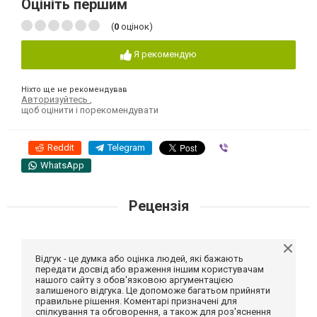
Оцініть першим
(
0
оцінок)
Я рекомендую
Ніхто ще не рекомендував
Авторизуйтесь
,
щоб оцінити і порекомендувати
Reddit
Telegram
Viber
WhatsApp
Рецензія
Відгук - це думка або оцінка людей, які бажають
передати досвід або враження іншим користувачам
нашого сайту з обов'язковою аргументацією
залишеного відгука. Це допоможе багатьом прийняти
правильне рішення. Коментарі призначені для
спілкування та обговорення, а також для роз'яснення