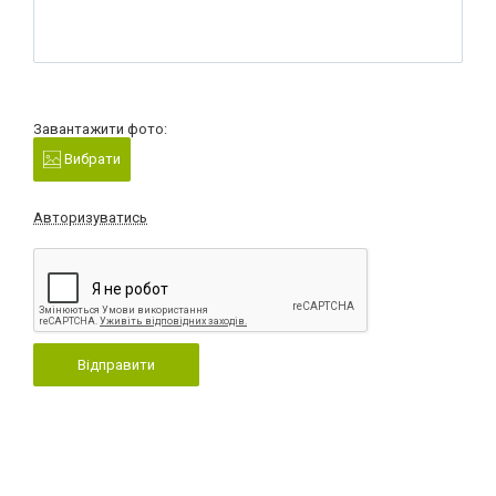
Завантажити фото:
Вибрати
Авторизуватись
Відправити