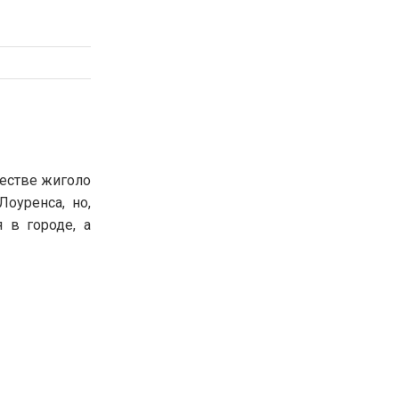
естве жиголо
оуренса, но,
 в городе, а