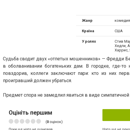
Жанр
комедия
Країна
США
У ролях
Стив Мар
Хедли, 
Харрис,
Судьба сводит двух «отпетых мошенников» — Фредди Б
в оболванивании богатеньких дам. В городке, где-то
повздорив, коллеги заключают пари: кто из них перв
проигравший должен убраться.
Предмет спора не замедлил явиться в виде симпатично
Оцініть першим
(
0
оцінок)
Ніхто ще не рек
Поки ще ніхто не оцінював