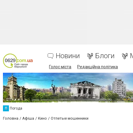
Новини
Блоги
Голос міста
Редакційна політика
П
Погода
Головна
Афіша
Кино
Отпетые мошенники