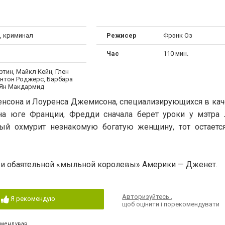
, криминал
Режисер
Фрэнк Оз
Час
110 мин.
тин, Майкл Кейн, Глен
Антон Роджерс, Барбара
 Ян Макдармид
енсона и Лоуренса Джемисона, специализирующихся в кач
 на юге Франции, Фредди сначала берет уроки у мэтра Л
ый охмурит незнакомую богатую женщину, тот остается
й и обаятельной «мыльной королевы» Америки — Дженет.
Авторизуйтесь
,
Я рекомендую
щоб оцінити і порекомендувати
омендував