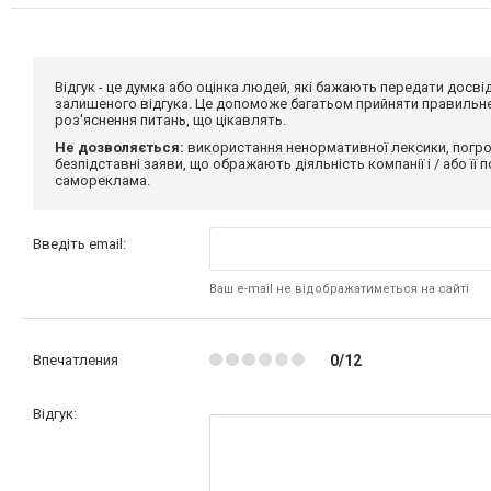
Відгук - це думка або оцінка людей, які бажають передати дос
залишеного відгука. Це допоможе багатьом прийняти правильне 
роз'яснення питань, що цікавлять.
Не дозволяється:
використання ненормативної лексики, погро
безпідставні заяви, що ображають діяльність компанії і / або її
самореклама.
Введіть email:
Ваш e-mail не відображатиметься на сайті
Впечатления
0/12
Відгук: