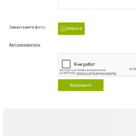
Завантажити фото:
Вибрати
Авторизуватись
Відправити