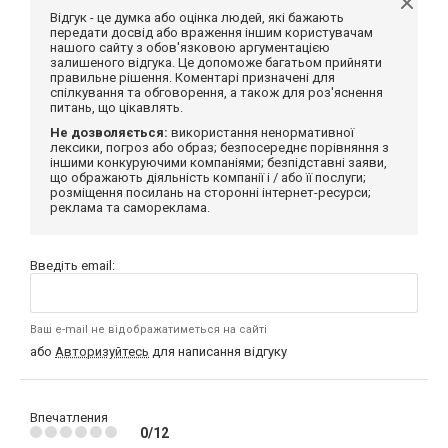
Відгук - це думка або оцінка людей, які бажають
передати досвід або враження іншим користувачам
нашого сайту з обов'язковою аргументацією
залишеного відгука. Це допоможе багатьом прийняти
правильне рішення. Коментарі призначені для
спілкування та обговорення, а також для роз'яснення
питань, що цікавлять.
Не дозволяється:
використання ненормативної
лексики, погроз або образ; безпосереднє порівняння з
іншими конкуруючими компаніями; безпідставні заяви,
що ображають діяльність компанії і / або її послуги;
розміщення посилань на сторонні інтернет-ресурси;
реклама та самореклама.
Введіть email:
Ваш e-mail не відображатиметься на сайті
або
Авторизуйтесь
для написання відгуку
Впечатления
0/12