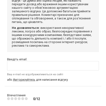
Відгук - це думка або оцінка людей, які бажають
передати досвід або враження іншим користувачам
нашого сайту з обов'язковою аргументацією
залишеного відгука. Це допоможе багатьом прийняти
правильне рішення. Коментарі призначені для
спілкування та обговорення, а також для роз'яснення
питань, що цікавлять.
Не дозволяється:
використання ненормативної
лексики, погроз або образ; безпосереднє порівняння з
іншими конкуруючими компаніями; безпідставні заяви,
що ображають діяльність компанії і / або її послуги;
розміщення посилань на сторонні інтернет-ресурси;
реклама та самореклама.
Введіть email:
Ваш e-mail не відображатиметься на сайті
або
Авторизуйтесь
для написання відгуку
Впечатления
0/12