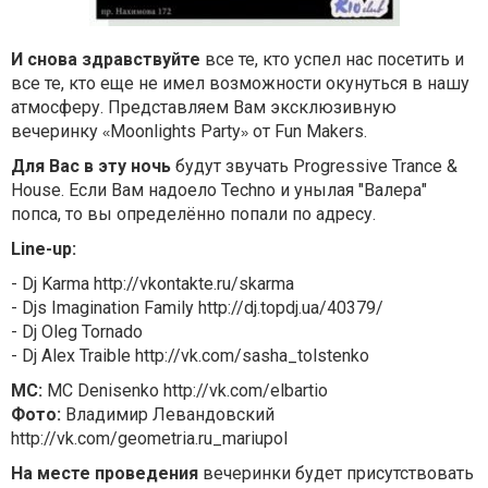
И снова здравствуйте
все те, кто успел нас посетить и
все те, кто еще не имел возможности окунуться в нашу
атмосферу. Представляем Вам эксклюзивную
вечеринку
Moonlights Party
от Fun Makers.
«
»
Для Вас в эту ночь
будут звучать Progressive Trance &
House. Если Вам надоело Techno и унылая "Валера"
попса, то вы определённо попали по адресу.
Line-up:
- Dj Karma http://vkontakte.ru/skarma
- Djs Imagination Family http://dj.topdj.ua/40379/
- Dj Oleg Tornado
- Dj Alex Traible http://vk.com/sasha_tolstenko
MC:
MC Denisenko http://vk.com/elbartio
Фото:
Владимир Левандовский
http://vk.com/geometria.ru_mariupol
На месте проведения
вечеринки будет присутствовать