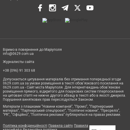
Віримо в повернення до Маріуполя
info@0629.com.ua
Журналисты сайта
+38 (096) 91 303 68
Допускається цитування матеріалів без отримання попередньої згоди
0629.com.ua за умови розміщення в тексті обов'язкового посилання на
0629.com.ua - Сайт міста Маріуполя. Для інтернет-видань обов'язкове
розміщення прямого, відкритого для пошукових систем гіперпосилання
на цитовані статті не нижче другого абзацу в тексті або в якості джерела.
Порушення виняткових прав переслідується Законом.
Матеріали з плашками "Новини компаній", "Промо", "Партнерський
матеріал", "Партнерський спецпроєкт", "Політичні новини", "Пресреліз",
"PR", "Офіційно", "Політична реклама" публікуються на правах реклами.
Політика конфіденційності
Правила сайту
Правила
класифайд
Редакційна політика