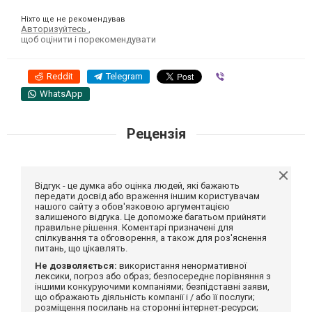
Ніхто ще не рекомендував
Авторизуйтесь
,
щоб оцінити і порекомендувати
Reddit
Telegram
Viber
WhatsApp
Рецензія
Відгук - це думка або оцінка людей, які бажають
передати досвід або враження іншим користувачам
нашого сайту з обов'язковою аргументацією
залишеного відгука. Це допоможе багатьом прийняти
правильне рішення. Коментарі призначені для
спілкування та обговорення, а також для роз'яснення
питань, що цікавлять.
Не дозволяється:
використання ненормативної
лексики, погроз або образ; безпосереднє порівняння з
іншими конкуруючими компаніями; безпідставні заяви,
що ображають діяльність компанії і / або її послуги;
розміщення посилань на сторонні інтернет-ресурси;