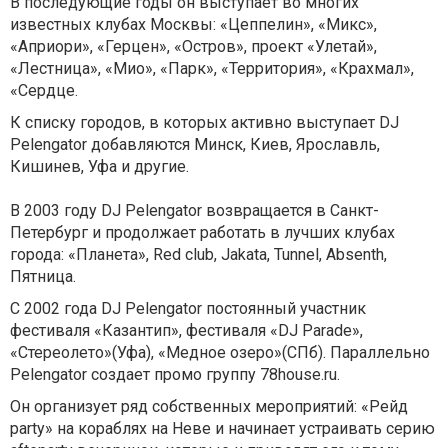
В последующие годы он выступает во многих
известных клубах Москвы: «Цеппелин», «Микс»,
«Априори», «Герцен», «Остров», проект «Улетай»,
«Лестница», «Мио», «Парк», «Территория», «Крахмал»,
«Сердце.
К списку городов, в которых активно выступает DJ
Pelengator добавляются Минск, Киев, Ярославль,
Кишинев, Уфа и другие.
В 2003 году DJ Pelengator возвращается в Санкт-
Петербург и продолжает работать в лучших клубах
города: «Планета», Red club, Jakata, Tunnel, Absenth,
Пятница.
С 2002 года DJ Pelengator постоянный участник
фестиваля «Казантип», фестиваля «DJ Parade»,
«Стереолето»(Уфа), «Медное озеро»(СПб). Параллельно
Pelengator создает промо группу 78house.ru.
Он организует ряд собственных мероприятий: «Рейд
party» на кораблях на Неве и начинает устраивать серию