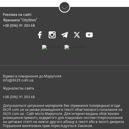
Реклама на сайті
Франшиза "CitySites"
+38 (096) 91 303 68
Віримо в повернення до Маріуполя
info@0629.com.ua
Журналисты сайта
+38 (096) 91 303 68
Допускається цитування матеріалів без отримання попередньої згоди
0629.com.ua за умови розміщення в тексті обов'язкового посилання на
0629.com.ua - Сайт міста Маріуполя. Для інтернет-видань обов'язкове
розміщення прямого, відкритого для пошукових систем гіперпосилання
на цитовані статті не нижче другого абзацу в тексті або в якості джерела.
Порушення виняткових прав переслідується Законом.