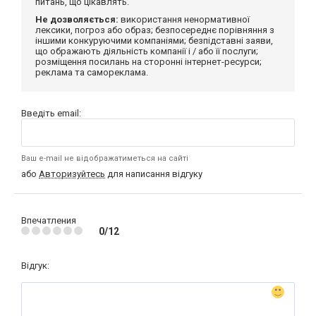
питань, що цікавлять.
Не дозволяється:
використання ненормативної
лексики, погроз або образ; безпосереднє порівняння з
іншими конкуруючими компаніями; безпідставні заяви,
що ображають діяльність компанії і / або її послуги;
розміщення посилань на сторонні інтернет-ресурси;
реклама та самореклама.
Введіть email:
Ваш e-mail не відображатиметься на сайті
або
Авторизуйтесь
для написання відгуку
Впечатления
0/12
Відгук: