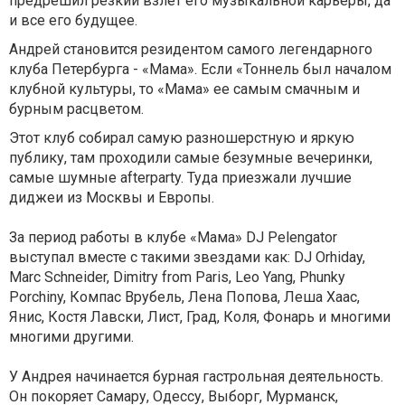
предрешил резкий взлет его музыкальной карьеры, да
и все его будущее.
Андрей становится резидентом самого легендарного
клуба Петербурга - «Мама». Если «Тоннель был началом
клубной культуры, то «Мама» ее самым смачным и
бурным расцветом.
Этот клуб собирал самую разношерстную и яркую
публику, там проходили самые безумные вечеринки,
самые шумные afterparty. Туда приезжали лучшие
диджеи из Москвы и Европы.
За период работы в клубе «Мама» DJ Pelengator
выступал вместе с такими звездами как: DJ Orhiday,
Marc Schneider, Dimitry from Paris, Leo Yang, Phunky
Porchiny, Компас Врубель, Лена Попова, Леша Хаас,
Янис, Костя Лавски, Лист, Град, Коля, Фонарь и многими
многими другими.
У Андрея начинается бурная гастрольная деятельность.
Он покоряет Самару, Одессу, Выборг, Мурманск,