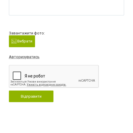
Завантажити фото:
Вибрати
Авторизуватись
Відправити