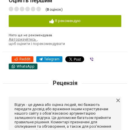
Оцініть першим
(
0
оцінок)
Я рекомендую
Ніхто ще не рекомендував
Авторизуйтесь
,
щоб оцінити і порекомендувати
Reddit
Telegram
Viber
WhatsApp
Рецензія
Відгук - це думка або оцінка людей, які бажають
передати досвід або враження іншим користувачам
нашого сайту з обов'язковою аргументацією
залишеного відгука. Це допоможе багатьом прийняти
правильне рішення. Коментарі призначені для
спілкування та обговорення, а також для роз'яснення