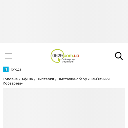
П
Погода
Головна
Афіша
Выставки
Выставка-обзор «Пам’ятники
Кобзареві»