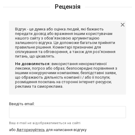
Рецензія
Відгук - це думка або оцінка людей, які бажають
передати досвід або враження іншим користувачам
нашого сайту з обов'язковою аргументацією
залишеного відгука. Це допоможе багатьом прийняти
правильне рішення. Коментарі призначені для
спілкування та обговорення, а також для роз'яснення
питань, що цікавлять.
Не дозволяється:
використання ненормативної
лексики, погроз або образ; безпосереднє порівняння з
іншими конкуруючими компаніями; безпідставні заяви,
що ображають діяльність компанії і / або її послуги;
розміщення посилань на сторонні інтернет-ресурси;
реклама та самореклама.
Введіть email:
Ваш e-mail не відображатиметься на сайті
або
Авторизуйтесь
для написання відгуку