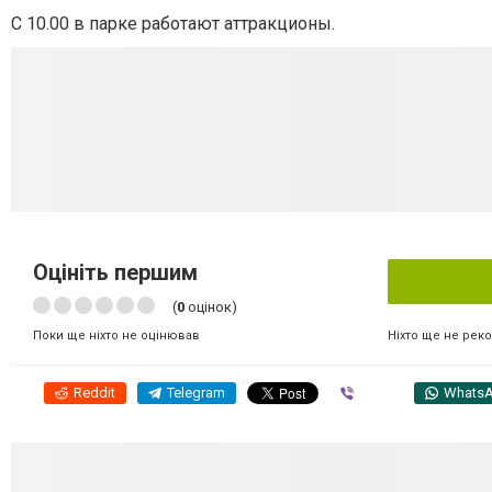
С 10.00 в парке работают аттракционы.
Оцініть першим
(
0
оцінок)
Ніхто ще не рек
Поки ще ніхто не оцінював
Reddit
Telegram
Viber
Whats