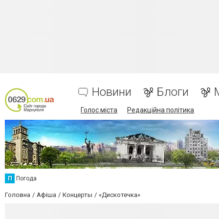
Новини
Блоги
Голос міста
Редакційна політика
П
Погода
Головна
Афіша
Концерты
«Дискотечка»