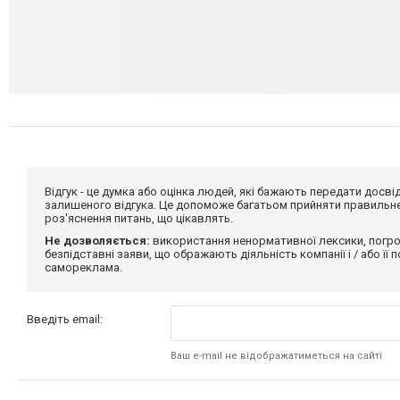
Відгук - це думка або оцінка людей, які бажають передати дос
залишеного відгука. Це допоможе багатьом прийняти правильне 
роз'яснення питань, що цікавлять.
Не дозволяється:
використання ненормативної лексики, погро
безпідставні заяви, що ображають діяльність компанії і / або її
самореклама.
Введіть email:
Ваш e-mail не відображатиметься на сайті