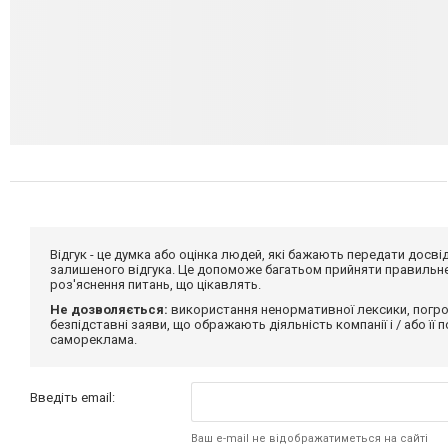
Відгук - це думка або оцінка людей, які бажають передати дос
залишеного відгука. Це допоможе багатьом прийняти правильне 
роз'яснення питань, що цікавлять.
Не дозволяється:
використання ненормативної лексики, погро
безпідставні заяви, що ображають діяльність компанії і / або її
самореклама.
Введіть email:
Ваш e-mail не відображатиметься на сайті