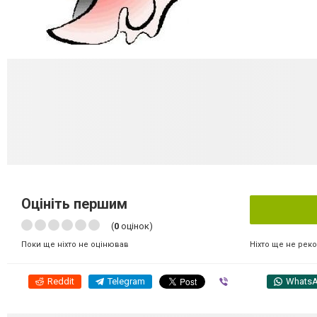
Оцініть першим
(
0
оцінок)
Ніхто ще не рек
Поки ще ніхто не оцінював
Reddit
Telegram
Viber
Whats