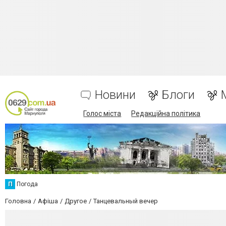
Новини
Блоги
Голос міста
Редакційна політика
П
Погода
Головна
Афіша
Другое
Танцевальный вечер