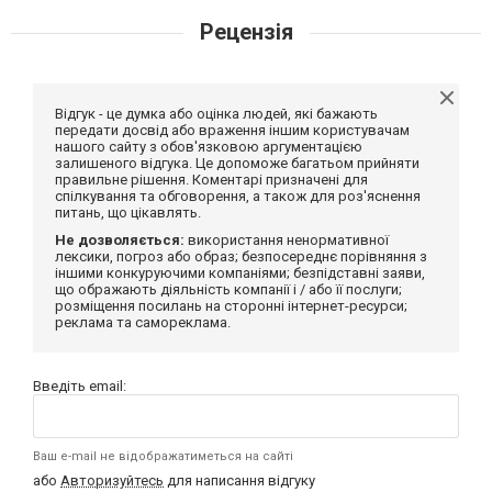
Рецензія
Відгук - це думка або оцінка людей, які бажають
передати досвід або враження іншим користувачам
нашого сайту з обов'язковою аргументацією
залишеного відгука. Це допоможе багатьом прийняти
правильне рішення. Коментарі призначені для
спілкування та обговорення, а також для роз'яснення
питань, що цікавлять.
Не дозволяється:
використання ненормативної
лексики, погроз або образ; безпосереднє порівняння з
іншими конкуруючими компаніями; безпідставні заяви,
що ображають діяльність компанії і / або її послуги;
розміщення посилань на сторонні інтернет-ресурси;
реклама та самореклама.
Введіть email:
Ваш e-mail не відображатиметься на сайті
або
Авторизуйтесь
для написання відгуку