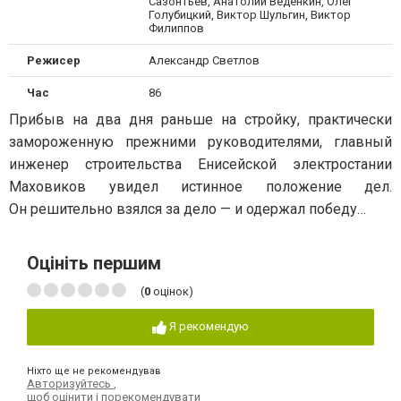
Сазонтьев, Анатолий Веденкин, Олег
Голубицкий, Виктор Шульгин, Виктор
Филиппов
Режисер
Александр Светлов
Час
86
Прибыв на два дня раньше на стройку, практически
замороженную прежними руководителями, главный
инженер строительства Енисейской электростании
Маховиков увидел истинное положение дел.
Он решительно взялся за дело — и одержал победу…
Оцініть першим
(
0
оцінок)
Я рекомендую
Ніхто ще не рекомендував
Авторизуйтесь
,
щоб оцінити і порекомендувати