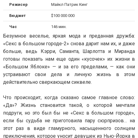
Режисер
Майкл Патрик Кинг
Бюджет
$100 000 000
Час
146 мин.
Безумное веселье, яркая мода и преданная дружба:
«Секс в большом городе-2» снова дарит нам их, и даже
больше, ведь Кэрри, Саманта, Шарлотта и Миранда
готовы показать нам еще один «кусочек» их жизни в
«Большом Яблоке» — и за его пределами, — как они
устраивают свои дела и личную жизнь в этом
действительно сверкающем сиквеле.
Что происходит, когда сказано самое главное слово:
«Да»? Жизнь становится такой, о которой мечтали
подруги, но это был бы не «Секс в большом городе»,
если бы судьба не приготовила пару сюрпризов… на
этот раз в виде гламурного, насыщенного солнцем
приключения, которое уносит девушек из Нью-Йорка в