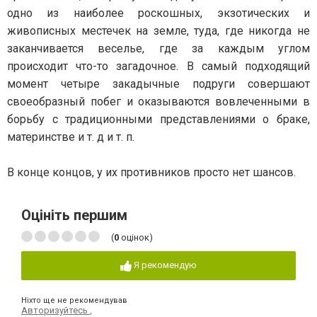
одно из наиболее роскошных, экзотических и
живописных местечек на земле, туда, где никогда не
заканчивается веселье, где за каждым углом
происходит что-то загадочное. В самый подходящий
момент четыре закадычные подруги совершают
своеобразный побег и оказываются вовлеченными в
борьбу с традиционными представлениями о браке,
материнстве и т. д и т. п.
В конце концов, у их противников просто нет шансов.
Оцініть першим
(
0
оцінок)
Я рекомендую
Ніхто ще не рекомендував
Авторизуйтесь
,