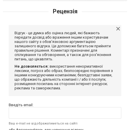
Рецензія
Відгук - це думка або оцінка людей, які бажають
передати досвід або враження іншим користувачам
нашого сайту з обов'язковою аргументацією
залишеного відгука. Це допоможе багатьом прийняти
правильне рішення. Коментарі призначені для
спілкування та обговорення, а також для роз'яснення
питань, що цікавлять.
Не дозволяється:
використання ненормативної
лексики, погроз або образ; безпосереднє порівняння з
іншими конкуруючими компаніями; безпідставні заяви,
що ображають діяльність компанії і / або її послуги;
розміщення посилань на сторонні інтернет-ресурси;
реклама та самореклама.
Введіть email:
Ваш e-mail не відображатиметься на сайті
або
Авторизуйтесь
для написання відгуку