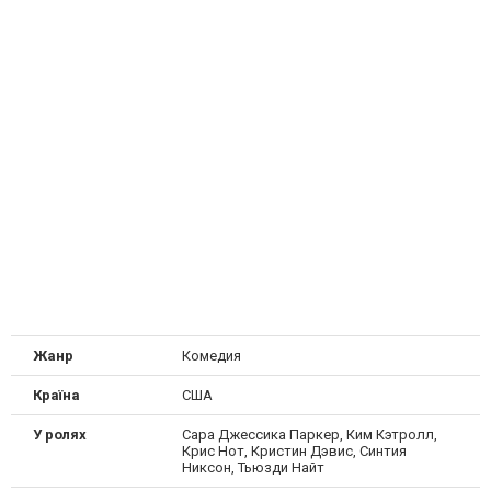
Жанр
Комедия
Країна
США
У ролях
Сара Джессика Паркер, Ким Кэтролл,
Крис Нот, Кристин Дэвис, Синтия
Никсон, Тьюзди Найт