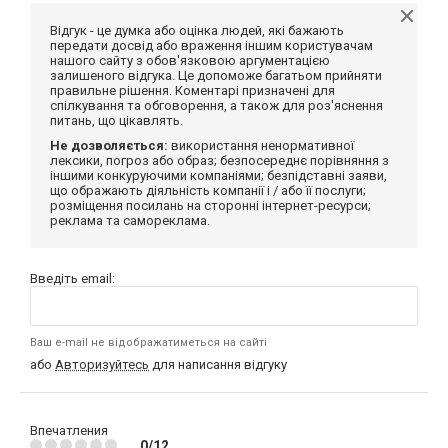
Відгук - це думка або оцінка людей, які бажають
передати досвід або враження іншим користувачам
нашого сайту з обов'язковою аргументацією
залишеного відгука. Це допоможе багатьом прийняти
правильне рішення. Коментарі призначені для
спілкування та обговорення, а також для роз'яснення
питань, що цікавлять.
Не дозволяється:
використання ненормативної
лексики, погроз або образ; безпосереднє порівняння з
іншими конкуруючими компаніями; безпідставні заяви,
що ображають діяльність компанії і / або її послуги;
розміщення посилань на сторонні інтернет-ресурси;
реклама та самореклама.
Введіть email:
Ваш e-mail не відображатиметься на сайті
або
Авторизуйтесь
для написання відгуку
Впечатления
0/12