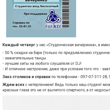
Каждый четверг
у нас «Студенческая вечеринка», а имен
- 50 % скидки на баре (только по предъявлению студенче
- зажигательные танцы
- лучшие хиты на любого слушателя от DJ!
- И отличное настроение, даже при условии того что - зав
Закз столиков и справки
по телефонам - 097-07-311-28, 
Ждем всех
с нетерпением! Ведь только наш студент може
красные глаза это не от выпитого спиртного, а от недосы