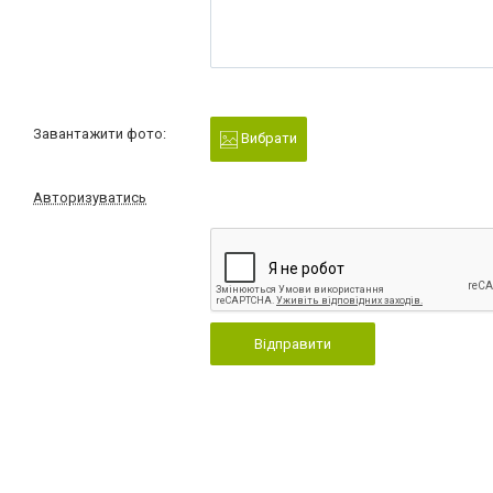
Завантажити фото:
Вибрати
Авторизуватись
Відправити