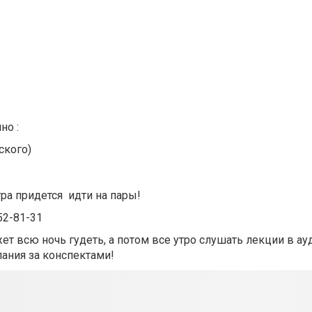
но :
ского)
тра придется идти на пары!
52-81-31
т всю ночь гудеть, а потом все утро слушать лекции в ауд
пания за конспектами!