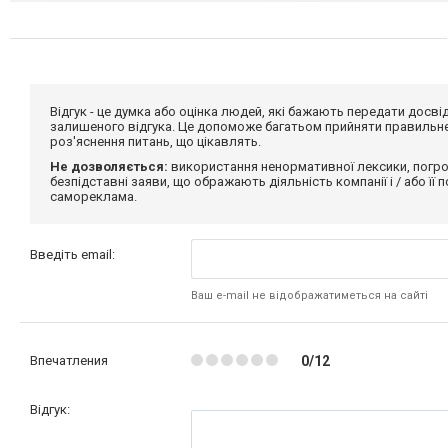
Відгук - це думка або оцінка людей, які бажають передати дос
залишеного відгука. Це допоможе багатьом прийняти правильне 
роз'яснення питань, що цікавлять.
Не дозволяється:
використання ненормативної лексики, погро
безпідставні заяви, що ображають діяльність компанії і / або її
самореклама.
Введіть email:
Ваш e-mail не відображатиметься на сайті
Впечатления
0/12
Відгук: