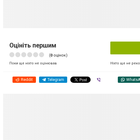
Оцініть першим
(
0
оцінок)
Ніхто ще не рек
Поки ще ніхто не оцінював
Reddit
Telegram
Viber
Whats