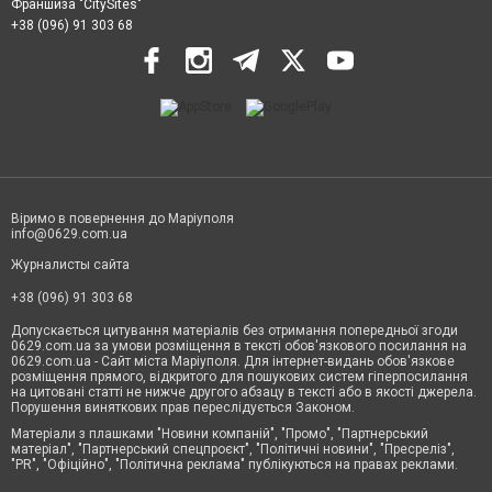
Франшиза "CitySites"
+38 (096) 91 303 68
Віримо в повернення до Маріуполя
info@0629.com.ua
Журналисты сайта
+38 (096) 91 303 68
Допускається цитування матеріалів без отримання попередньої згоди
0629.com.ua за умови розміщення в тексті обов'язкового посилання на
0629.com.ua - Сайт міста Маріуполя. Для інтернет-видань обов'язкове
розміщення прямого, відкритого для пошукових систем гіперпосилання
на цитовані статті не нижче другого абзацу в тексті або в якості джерела.
Порушення виняткових прав переслідується Законом.
Матеріали з плашками "Новини компаній", "Промо", "Партнерський
матеріал", "Партнерський спецпроєкт", "Політичні новини", "Пресреліз",
"PR", "Офіційно", "Політична реклама" публікуються на правах реклами.