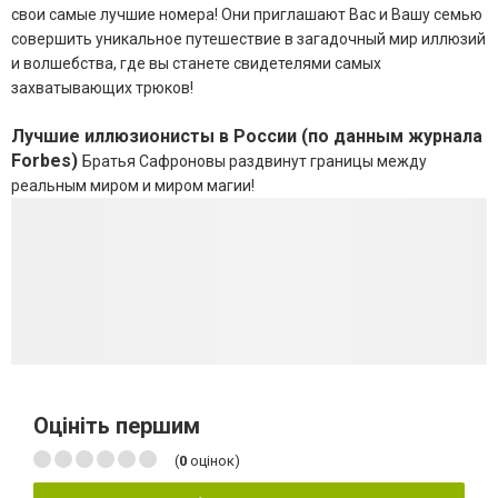
свои самые лучшие номера! Они приглашают Вас и Вашу семью
совершить уникальное путешествие в загадочный мир иллюзий
и волшебства, где вы станете свидетелями самых
захватывающих трюков!
Лучшие иллюзионисты в России (по данным журнала
Forbеs)
Братья Сафроновы раздвинут границы между
реальным миром и миром магии!
Оцініть першим
(
0
оцінок)