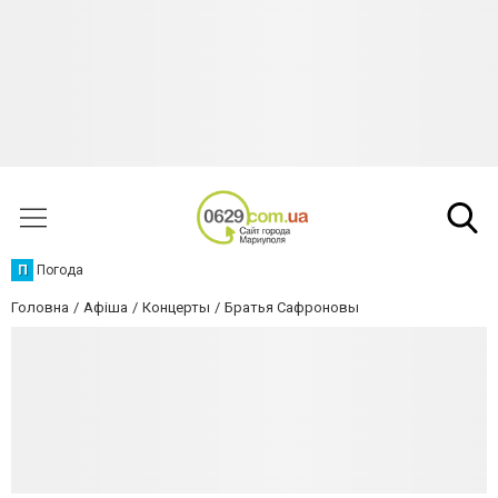
П
Погода
Головна
Афіша
Концерты
Братья Сафроновы