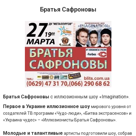
Братья Сафроновы
Братья Сафроновы
с иллюзионным шоу «Imagination»
.
Первое в Украине иллюзионное шоу
мирового уровня от
создателей ТВ программ «Чудо-люди», «Битва экстрасенсов» и
«Украина чудес» – «Иллюзионисты Братья Сафроновы».
Молодые и талантливые
артисты подготовили шоу, собрав