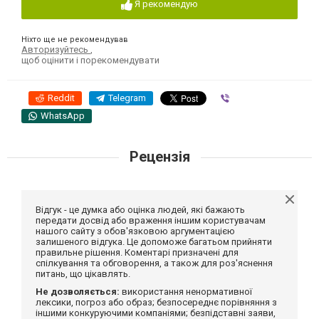
Я рекомендую
Ніхто ще не рекомендував
Авторизуйтесь
,
щоб оцінити і порекомендувати
Reddit
Telegram
Viber
WhatsApp
Рецензія
Відгук - це думка або оцінка людей, які бажають
передати досвід або враження іншим користувачам
нашого сайту з обов'язковою аргументацією
залишеного відгука. Це допоможе багатьом прийняти
правильне рішення. Коментарі призначені для
спілкування та обговорення, а також для роз'яснення
питань, що цікавлять.
Не дозволяється:
використання ненормативної
лексики, погроз або образ; безпосереднє порівняння з
іншими конкуруючими компаніями; безпідставні заяви,