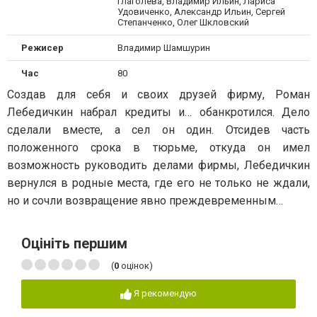
Глаголева, Владимир Ильин, Лариса
Удовиченко, Александр Ильин, Сергей
Степанченко, Олег Шкловский
Режисер
Владимир Шамшурин
Час
80
Создав для себя и своих друзей фирму, Роман
Лебедичкин набрал кредиты и… обанкротился. Дело
сделали вместе, а сел он один. Отсидев часть
положенного срока в тюрьме, откуда он имел
возможность руководить делами фирмы, Лебедичкин
вернулся в родные места, где его не только не ждали,
но и сочли возвращение явно преждевременным…
Оцініть першим
(
0
оцінок)
Я рекомендую