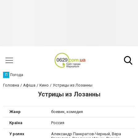
П
Погода
Головна
Афіша
Кино
Устрицы из Лозанны
Устрицы из Лозанны
Жанр
боевик, комедия
Країна
Россия
У ролях
Александр Панкратов-Черный, Вера