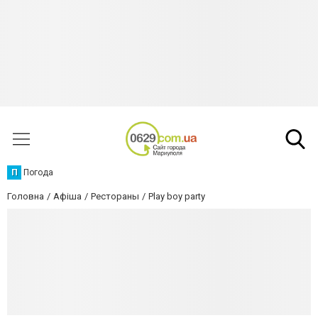
П
Погода
Головна
Афіша
Рестораны
Play boy party