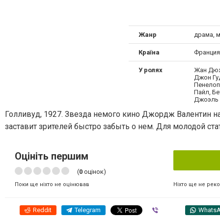
Жанр
драма, 
Країна
Франция
У ролях
Жан Дюж
Джон Гу
Пенелоп
Пайл, Бе
Джоэль 
Голливуд, 1927. Звезда немого кино Джордж Валентин н
заставит зрителей быстро забыть о нем. Для молодой ста
Оцініть першим
(
0
оцінок)
Ніхто ще не рек
Поки ще ніхто не оцінював
Reddit
Telegram
Viber
Whats