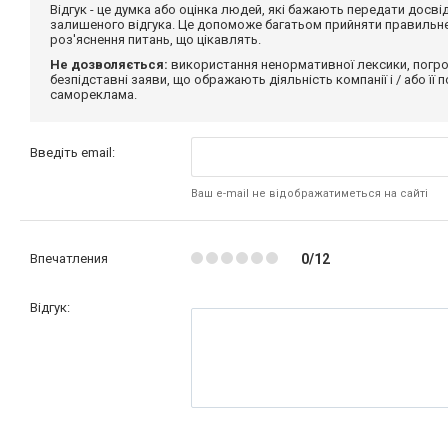
Відгук - це думка або оцінка людей, які бажають передати дос
залишеного відгука. Це допоможе багатьом прийняти правильне 
роз'яснення питань, що цікавлять.
Не дозволяється:
використання ненормативної лексики, погро
безпідставні заяви, що ображають діяльність компанії і / або її
самореклама.
Введіть email:
Ваш e-mail не відображатиметься на сайті
Впечатления
0/12
Відгук: