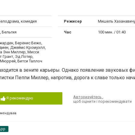
мелодрама, комедия
Режисер
Мишель Хазанавич
, Бельгия
Час
100 мин. / 01:40
арден, Беренис Бежо,
дмен, Джеймс Кромуэлл,
а Энн Миллер, Мисси
т Грант, Эд Лотер,
Мюррей, Битси Таллоч
аходится в зените карьеры. Однако появление звуковых 
тистки Пеппи Миллер, напротив, дорога к славе только нач
Авторизуйтесь
,
Я рекомендую
щоб оцінити і порекомендувати
омендував
App