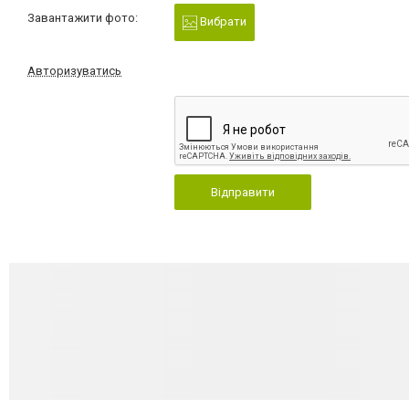
Завантажити фото:
Вибрати
Авторизуватись
Відправити