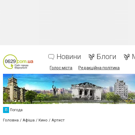
Новини
Блоги
Голос міста
Редакційна політика
П
Погода
Головна
Афіша
Кино
Артист