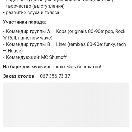
- творчество (выступления)
- развитие слуха и голоса.
Участники парада:
- Командир группы A — Koba (originals 80-90e: pop, Rock
'n' Roll, панк, new wave)
- Командир группы B — Liner (remixes 80-90e: funky, tech
— House)
- Командующий: MC Shumoff
На баре
для мужчинн - коктейль бесплатно!
Заказ столов
— 067 356 73 37