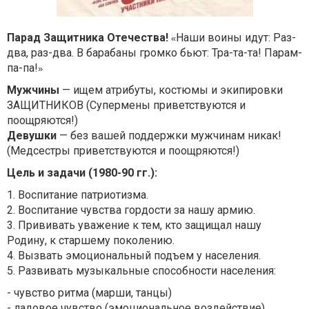
Парад Защитника Отечества!
Наши воины идут: Раз-
«
два, раз-два. В барабаны громко бьют: Тра-та-та! Парам-
па-па!
»
Мужчины
— ищем атрибуты, костюмы и экипировки
ЗАЩИТНИКОВ (Супермены приветствуются и
поощряются!)
Девушки
— без вашей поддержки мужчинам никак!
(Медсестры приветствуются и поощряются!)
Цель и задачи (1980-90 гг.):
1. Воспитание патриотизма.
2. Воспитание чувства гордости за нашу армию.
3. Прививать уважение к тем, кто защищал нашу
Родину, к старшему поколению.
4. Вызвать эмоциональный подъем у населения.
5. Развивать музыкальные способности населения:
- чувство ритма (марши, танцы)
- ладовое чувство (эмоциональное воздействие)