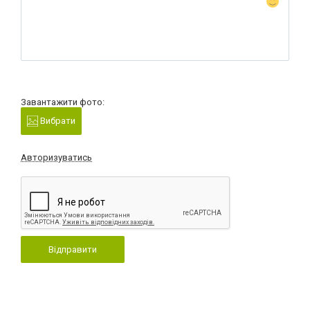
Завантажити фото:
Вибрати
Авторизуватись
Відправити