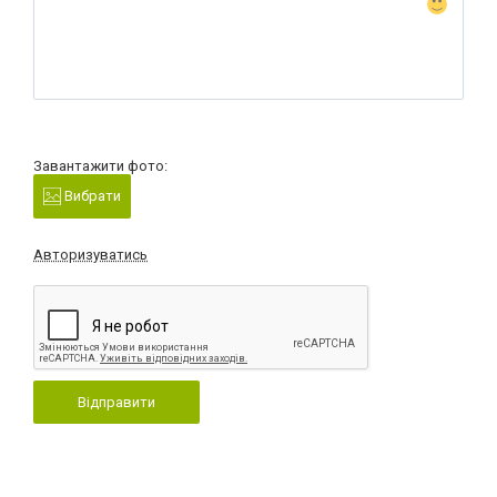
Завантажити фото:
Вибрати
Авторизуватись
Відправити