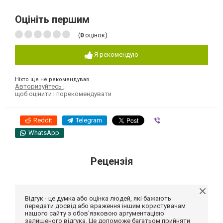
Оцініть першим
(
0
оцінок)
Я рекомендую
Ніхто ще не рекомендував
Авторизуйтесь
,
щоб оцінити і порекомендувати
Reddit
Telegram
Viber
WhatsApp
Рецензія
Відгук - це думка або оцінка людей, які бажають
передати досвід або враження іншим користувачам
нашого сайту з обов'язковою аргументацією
залишеного відгука. Це допоможе багатьом прийняти