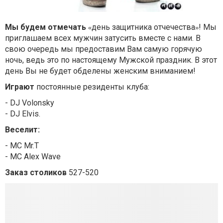
Мы будем отмечать
день защитника отчечества
! Мы
«
»
приглашаем всех мужчин затусить вместе с нами. В
свою очередь мы предоставим Вам самую горячую
ночь, ведь это по настоящему Мужской праздник. В этот
день Вы не будет обделены женским вниманием!
Играют
постоянные резиденты клуба:
- DJ Volonsky
- DJ Elvis.
Веселит:
- МС Мr.T
- МС Alex Wave
Заказ столиков
527-520