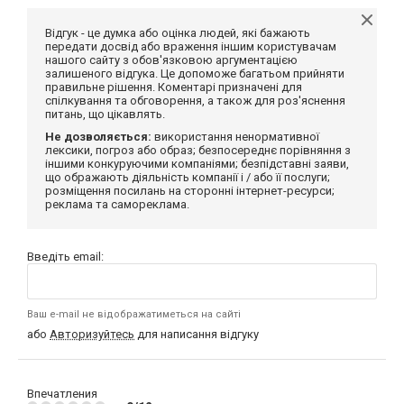
Відгук - це думка або оцінка людей, які бажають
передати досвід або враження іншим користувачам
нашого сайту з обов'язковою аргументацією
залишеного відгука. Це допоможе багатьом прийняти
правильне рішення. Коментарі призначені для
спілкування та обговорення, а також для роз'яснення
питань, що цікавлять.
Не дозволяється:
використання ненормативної
лексики, погроз або образ; безпосереднє порівняння з
іншими конкуруючими компаніями; безпідставні заяви,
що ображають діяльність компанії і / або її послуги;
розміщення посилань на сторонні інтернет-ресурси;
реклама та самореклама.
Введіть email:
Ваш e-mail не відображатиметься на сайті
або
Авторизуйтесь
для написання відгуку
Впечатления