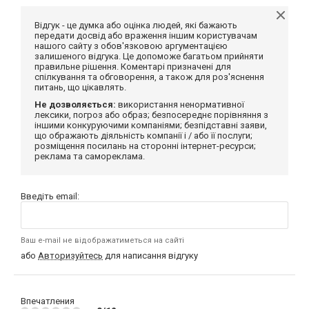
Відгук - це думка або оцінка людей, які бажають
передати досвід або враження іншим користувачам
нашого сайту з обов'язковою аргументацією
залишеного відгука. Це допоможе багатьом прийняти
правильне рішення. Коментарі призначені для
спілкування та обговорення, а також для роз'яснення
питань, що цікавлять.
Не дозволяється:
використання ненормативної
лексики, погроз або образ; безпосереднє порівняння з
іншими конкуруючими компаніями; безпідставні заяви,
що ображають діяльність компанії і / або її послуги;
розміщення посилань на сторонні інтернет-ресурси;
реклама та самореклама.
Введіть email:
Ваш e-mail не відображатиметься на сайті
або
Авторизуйтесь
для написання відгуку
Впечатления