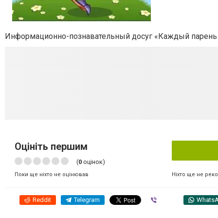
Информационно-познавательный досуг «Каждый парень –
Оцініть першим
(
0
оцінок)
Ніхто ще не рек
Поки ще ніхто не оцінював
Reddit
Telegram
Viber
Whats