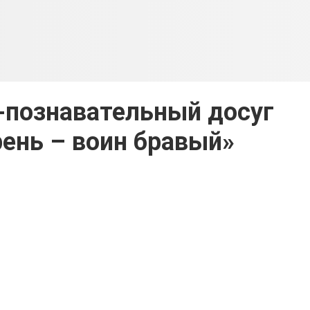
познавательный досуг
ень – воин бравый»