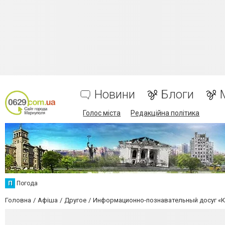
Новини
Блоги
Голос міста
Редакційна політика
П
Погода
Головна
Афіша
Другое
Информационно-познавательный досуг «К