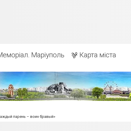
Меморіал. Маріуполь
Карта міста
аждый парень – воин бравый»