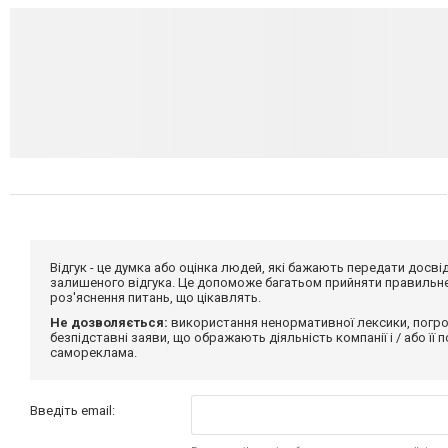
Відгук - це думка або оцінка людей, які бажають передати дос
залишеного відгука. Це допоможе багатьом прийняти правильне 
роз'яснення питань, що цікавлять.
Не дозволяється:
використання ненормативної лексики, погро
безпідставні заяви, що ображають діяльність компанії і / або її
самореклама.
Введіть email: