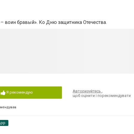
 воин бравый». Ко Дню защитника Отечества.
Авторизуйтесь
,
Я рекомендую
щоб оцінити і порекомендувати
омендував
App